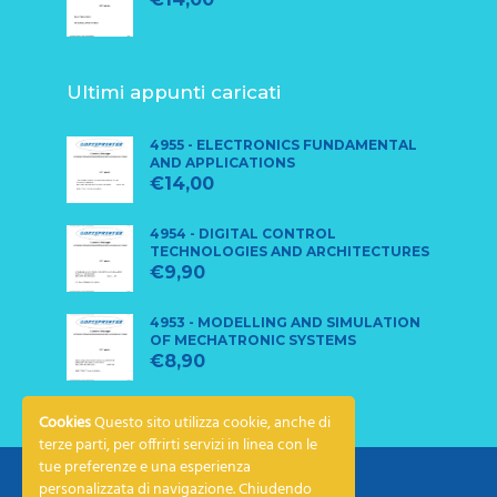
Ultimi appunti caricati
4955 - ELECTRONICS FUNDAMENTAL
AND APPLICATIONS
€
14,00
4954 - DIGITAL CONTROL
TECHNOLOGIES AND ARCHITECTURES
€
9,90
4953 - MODELLING AND SIMULATION
OF MECHATRONIC SYSTEMS
€
8,90
Cookies
Questo sito utilizza cookie, anche di
terze parti, per offrirti servizi in linea con le
tue preferenze e una esperienza
personalizzata di navigazione. Chiudendo