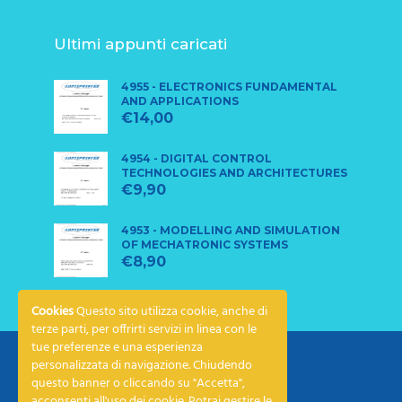
Ultimi appunti caricati
4955 - ELECTRONICS FUNDAMENTAL
AND APPLICATIONS
€
14,00
4954 - DIGITAL CONTROL
TECHNOLOGIES AND ARCHITECTURES
€
9,90
4953 - MODELLING AND SIMULATION
OF MECHATRONIC SYSTEMS
€
8,90
Cookies
Questo sito utilizza cookie, anche di
terze parti, per offrirti servizi in linea con le
tue preferenze e una esperienza
personalizzata di navigazione. Chiudendo
questo banner o cliccando su "Accetta",
acconsenti all'uso dei cookie. Potrai gestire le