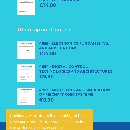
€
14,00
Ultimi appunti caricati
4955 - ELECTRONICS FUNDAMENTAL
AND APPLICATIONS
€
14,00
4954 - DIGITAL CONTROL
TECHNOLOGIES AND ARCHITECTURES
€
9,90
4953 - MODELLING AND SIMULATION
OF MECHATRONIC SYSTEMS
€
8,90
Cookies
Questo sito utilizza cookie, anche di
terze parti, per offrirti servizi in linea con le
tue preferenze e una esperienza