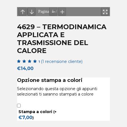
4629 – TERMODINAMICA
APPLICATA E
TRASMISSIONE DEL
CALORE
(
1
recensione cliente)
5
5
1
su
in
€
14,00
base a
di
valutazione del
Opzione stampa a colori
cliente
Selezionando questa opzione gli appunti
selezionati ti saranno stampati a colore
Stampa a colori
(
+
€
7,00
)