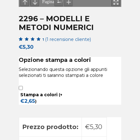
2296 – MODELLI E
METODI NUMERICI
(
1
recensione cliente)
5
5
1
su
in
€
5,30
base a
di
valutazione del
Opzione stampa a colori
cliente
Selezionando questa opzione gli appunti
selezionati ti saranno stampati a colore
Stampa a colori
(
+
€
2,65
)
Prezzo prodotto:
€5,30