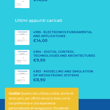
Ultimi appunti caricati
4955 - ELECTRONICS FUNDAMENTAL
AND APPLICATIONS
€
14,00
4954 - DIGITAL CONTROL
TECHNOLOGIES AND ARCHITECTURES
€
9,90
4953 - MODELLING AND SIMULATION
OF MECHATRONIC SYSTEMS
€
8,90
Cookies
Questo sito utilizza cookie, anche di
terze parti, per offrirti servizi in linea con le
tue preferenze e una esperienza
personalizzata di navigazione. Chiudendo