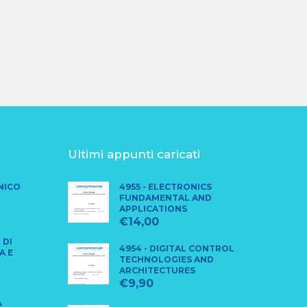
Ultimi appunti caricati
CNICO
4955 - ELECTRONICS
FUNDAMENTAL AND
APPLICATIONS
€
14,00
 DI
4954 - DIGITAL CONTROL
A E
TECHNOLOGIES AND
ARCHITECTURES
€
9,90
A