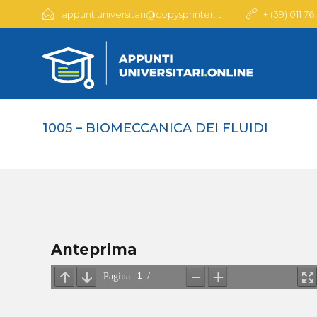
appuntiuniversitari@copysprinter.it
+ (39) 011 76
1005 – BIOMECCANICA DEI FLUIDI
Anteprima