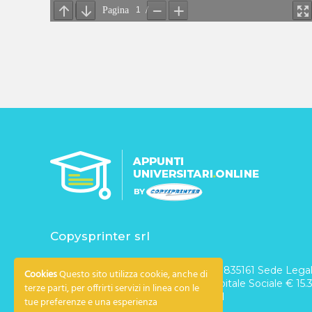
Copysprinter srl
C.F. e P. IVA 07090520011 – REA n. 835161 Sede Legale
Cookies
Questo sito utilizza cookie, anche di
Rosine 4/B – 10123 Torino – Italy Capitale Sociale € 15.30
terze parti, per offrirti servizi in linea con le
Imprese di Torino al n. 07090520011
tue preferenze e una esperienza