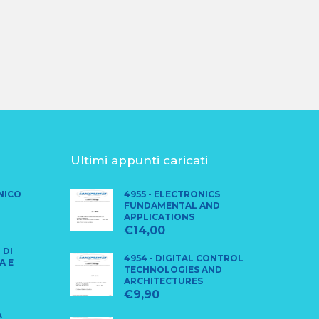
Ultimi appunti caricati
CNICO
4955 - ELECTRONICS
FUNDAMENTAL AND
APPLICATIONS
€
14,00
 DI
4954 - DIGITAL CONTROL
A E
TECHNOLOGIES AND
ARCHITECTURES
€
9,90
A