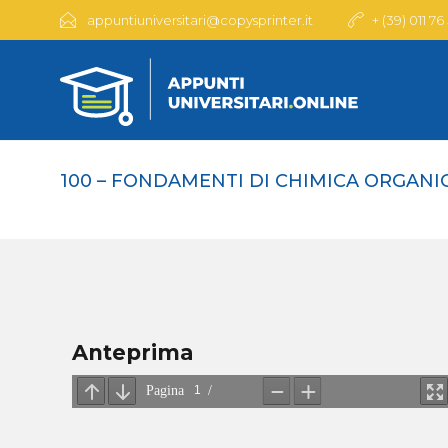
appuntiuniversitari@copysprinter.it
+ (39) 011 76
100 – FONDAMENTI DI CHIMICA ORGANI
Anteprima