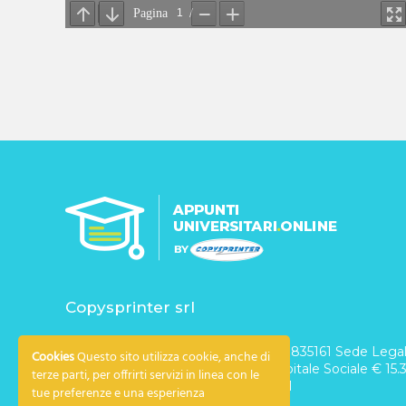
Copysprinter srl
C.F. e P. IVA 07090520011 – REA n. 835161 Sede Legale
Cookies
Questo sito utilizza cookie, anche di
Rosine 4/B – 10123 Torino – Italy Capitale Sociale € 15.30
terze parti, per offrirti servizi in linea con le
Imprese di Torino al n. 07090520011
tue preferenze e una esperienza