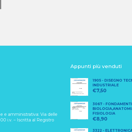
Appunti più venduti
1905 - DISEGNO TE
INDUSTRIALE
€
7,50
3067 - FONDAMENTI
BIOLOGIA,ANATOMI
FISIOLOGIA
 e amministrativa: Via delle
€
8,90
0 i.v. – Iscritta al Registro
3322 - ELETTRONIC