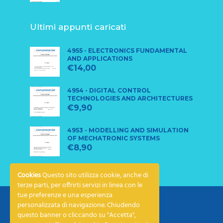
Ultimi appunti caricati
4955 - ELECTRONICS FUNDAMENTAL
AND APPLICATIONS
€
14,00
4954 - DIGITAL CONTROL
TECHNOLOGIES AND ARCHITECTURES
€
9,90
4953 - MODELLING AND SIMULATION
OF MECHATRONIC SYSTEMS
€
8,90
Cookies
Questo sito utilizza cookie, anche di
terze parti, per offrirti servizi in linea con le
tue preferenze e una esperienza
personalizzata di navigazione. Chiudendo
questo banner o cliccando su "Accetta",