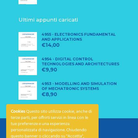
Ultimi appunti caricati
4955 - ELECTRONICS FUNDAMENTAL
AND APPLICATIONS
€
14,00
4954 - DIGITAL CONTROL
TECHNOLOGIES AND ARCHITECTURES
€
9,90
4953 - MODELLING AND SIMULATION
OF MECHATRONIC SYSTEMS
€
8,90
Cookies
Questo sito utilizza cookie, anche di
terze parti, per offrirti servizi in linea con le
tue preferenze e una esperienza
personalizzata di navigazione. Chiudendo
questo banner o cliccando su "Accetta",