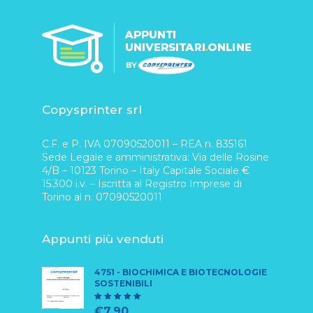
Copysprinter srl
C.F. e P. IVA 07090520011 – REA n. 835161
Sede Legale e amministrativa: Via delle Rosine
4/B – 10123 Torino – Italy Capitale Sociale €
15.300 i.v. – Iscritta al Registro Imprese di
Torino al n. 07090520011
Appunti più venduti
4751 - BIOCHIMICA E BIOTECNOLOGIE
SOSTENIBILI
5
su 5
€
7,90