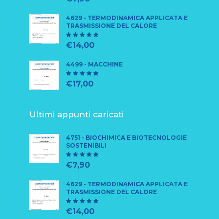
4629 - TERMODINAMICA APPLICATA E
TRASMISSIONE DEL CALORE
5
su 5
€
14,00
4499 - MACCHINE
5
su 5
€
17,00
Ultimi appunti caricati
4751 - BIOCHIMICA E BIOTECNOLOGIE
SOSTENIBILI
5
su 5
€
7,90
4629 - TERMODINAMICA APPLICATA E
TRASMISSIONE DEL CALORE
5
su 5
€
14,00